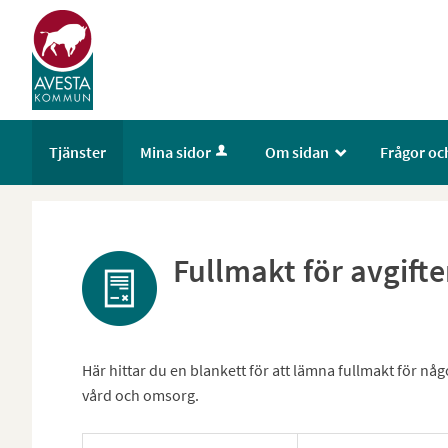
Välkommen
till
e-
tjänster
-
Avesta
Tjänster
Mina sidor
Om sidan
Frågor oc
_
kommun
Fullmakt för avgift
Här hittar du en blankett för att lämna fullmakt för n
vård och omsorg.