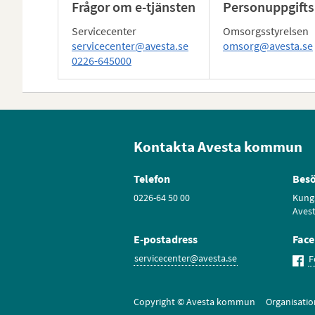
Frågor om e-tjänsten
Personuppgifts
Servicecenter
Omsorgsstyrelsen
servicecenter@avesta.se
omsorg@avesta.se
0226-645000
Kontakta Avesta kommun
Telefon
Besö
0226-64 50 00
Kung
Aves
E-postadress
Fac
servicecenter@avesta.se
F
Copyright © Avesta kommun Organisati