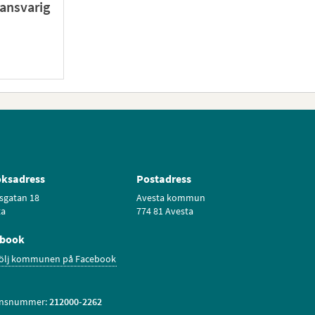
ansvarig
ksadress
Postadress
sgatan 18
Avesta kommun
ta
774 81 Avesta
ebook
ölj kommunen på Facebook
onsnummer:
212000-2262