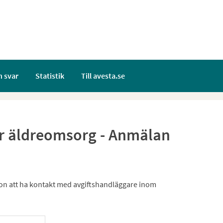
h svar
Statistik
Till avesta.se
er äldreomsorg - Anmälan
ågon att ha kontakt med avgiftshandläggare inom