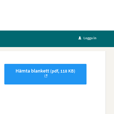
Logga in
u
Hämta blankett
(pdf, 118 KB)