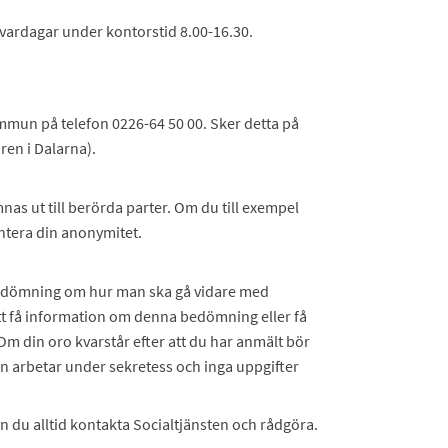
vardagar under kontorstid 8.00-16.30.
ommun på telefon 0226-64 50 00. Sker detta på
ren i Dalarna).
as ut till berörda parter. Om du till exempel
antera din anonymitet.
 bedömning om hur man ska gå vidare med
tt få information om denna bedömning eller få
m din oro kvarstår efter att du har anmält bör
en arbetar under sekretess och inga uppgifter
 du alltid kontakta Socialtjänsten och rådgöra.