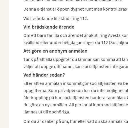
Denna e-tjänst är öppen dygnet runt men kontrolleras 
Vid livshotande tillstånd, ring 112.
Vid brådskande ärende
Om ett barn far illa och ärendet är akut, ring Avesta k
kvällstid eller under helgdagar ringer du 112 (Socialjou
Att göra en anonym anmälan
Tänk på att alla uppgifter du lämnar kan komma att lämn
väljer att uppge ditt namn, kan socialtjänsten inte gar
Vad händer sedan?
Efter att en anmälan inkommit gör socialtjänsten en
uppgifterna. Som privatperson har du inte möjlighet a
återkoppling på hur socialtjänsten hanterar anmälan. O
du göra en ny anmälan. All personal inom socialtjänst
lämnas ut till obehöriga.
Om du är osäker på om, hur eller vad du ska anmäla kan