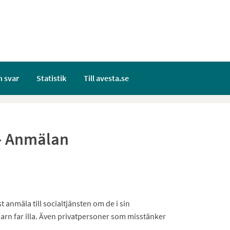
h svar
Statistik
Till avesta.se
- Anmälan
anmäla till socialtjänsten om de i sin
arn far illa. Även privatpersoner som misstänker