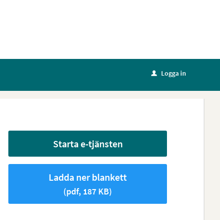
Logga in
u
Starta e-tjänsten
Ladda ner blankett
(pdf, 187 KB)