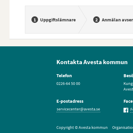
Uppgiftslämnare
Anmälan avser
Kontakta Avesta kommun
Telefon
Besö
0226-64 50 00
Kung
Aves
E-postadress
Fac
servicecenter@avesta.se
F
Copyright © Avesta kommun Organisati