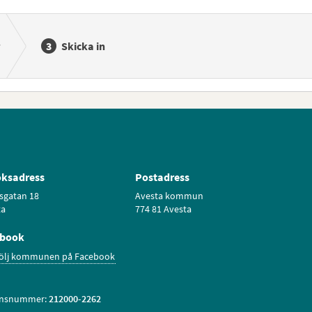
Skicka in
ksadress
Postadress
sgatan 18
Avesta kommun
ta
774 81 Avesta
ebook
ölj kommunen på Facebook
onsnummer:
212000-2262