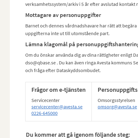
verksamhetssystem/arkiv i 5 år efter avslutad kontakt
Mottagare av personuppgifter
Barnet och dennes vårdnadshavare har rätt att begära u
uppgifterna inte ut till utomstående part.
Lämna klagomål på personuppgiftshanterin
Om du önskar använda dig av dina rättigheter enligt D
dso@qbase.se . Du kan även ringa Avesta kommuns Se
och fråga efter Dataskyddsombudet.
Frågor om e-tjänsten
Personuppgifts
Servicecenter
Omsorgsstyrelsen
servicecenter@avesta.se
omsorg@avesta.se
0226-645000
Du kommer att gå igenom följande steg: