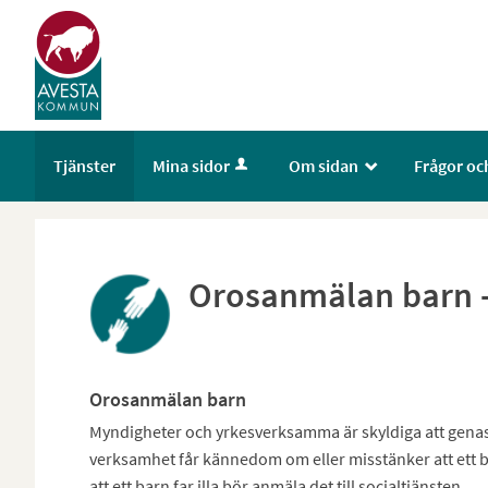
Välkommen
till
e-
tjänster
-
Avesta
Tjänster
Mina sidor
Om sidan
Frågor oc
_
kommun
Orosanmälan barn 
Orosanmälan barn
Myndigheter och yrkesverksamma är skyldiga att genast 
verksamhet får kännedom om eller misstänker att ett b
att ett barn far illa bör anmäla det till socialtjänsten.